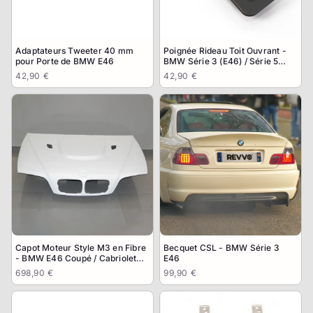
Adaptateurs Tweeter 40 mm
Poignée Rideau Toit Ouvrant -
pour Porte de BMW E46
BMW Série 3 (E46) / Série 5
(E39)
42,90 €
42,90 €
Capot Moteur Style M3 en Fibre
Becquet CSL - BMW Série 3
- BMW E46 Coupé / Cabriolet
E46
phase 1
698,90 €
99,90 €