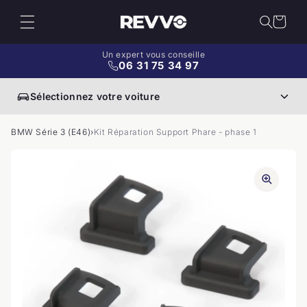
et
passer
Panier
au
contenu
Un expert vous conseille
06 31 75 34 97
Sélectionnez votre voiture
BMW Série 3 (E46)
›
Kit Réparation Support Phare - phase 1